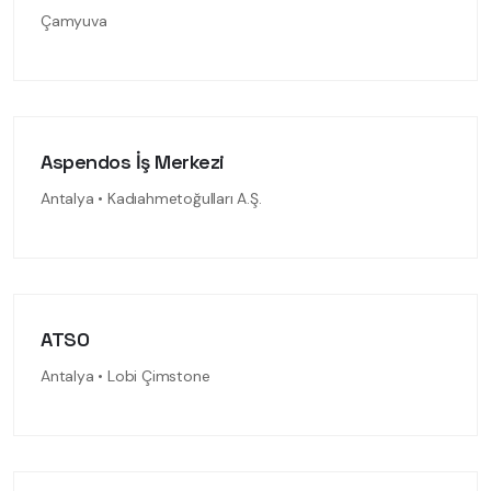
Çamyuva
Aspendos İş Merkezi
Antalya • Kadıahmetoğulları A.Ş.
ATSO
Antalya • Lobi Çimstone