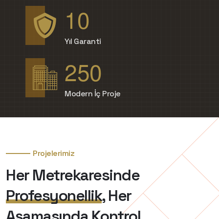
1
0
Yıl Garanti
2
5
0
Modern İç Proje
Projelerimiz
Her Metrekaresinde
Profesyonellik
,
Her
Aşamasında
Kontrol